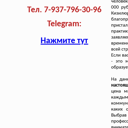
человек
000 ру
Тел. 7-937-796-30-96
Кизилю
благоп
Telegram:
приста
практи
заявляе
Нажмите тут
временн
всей ст
Если ва
- это 
образуе
На дан
настоя
цена м
кажды
коммуна
каких 
Выбра
профе
внима