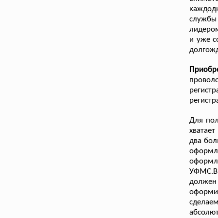
каждод
службы
лидером
и уже с
долгож
Приобр
проволо
регистр
регистр
Для пол
хватает
два бол
оформле
оформле
УФМС.В 
должен
оформи
сделаем
абсолют