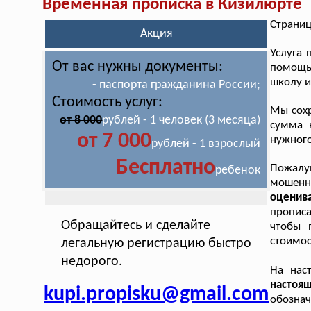
Временная прописка в Кизилюрте
Страниц
Акция
Услуга
От вас нужны документы:
помощью
школу и
- паспорта гражданина России;
Стоимость услуг:
Мы сохр
от 8 000
рублей - 1 человек (3 месяца)
сумма 
от 7 000
нужного
рублей - 1 взрослый
Бесплатно
Пожалуй
ребенок
мошен
оценива
прописа
Обращайтесь и сделайте
чтобы 
стоимос
легальную регистрацию быстро
недорого.
На нас
насто
kupi.propisku@gmail.com
обозна