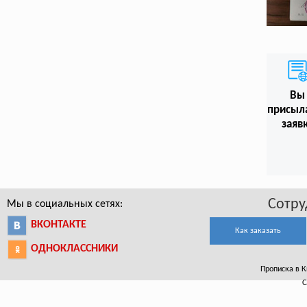
Вы
присыл
заяв
Сотру
Мы в социальных сетях:
ВКОНТАКТЕ
Как заказать
ОДНОКЛАССНИКИ
Прописка в К
С