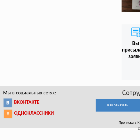
Вы
присыл
заяв
Сотру
Мы в социальных сетях:
ВКОНТАКТЕ
Как заказать
ОДНОКЛАССНИКИ
Прописка в К
С