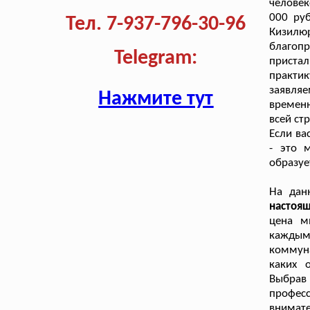
человек
000 ру
Тел. 7-937-796-30-96
Кизилю
благоп
Telegram:
приста
практи
заявляе
Нажмите тут
временн
всей ст
Если ва
- это 
образуе
На дан
настоя
цена м
кажды
коммуна
каких 
Выбра
профе
внима