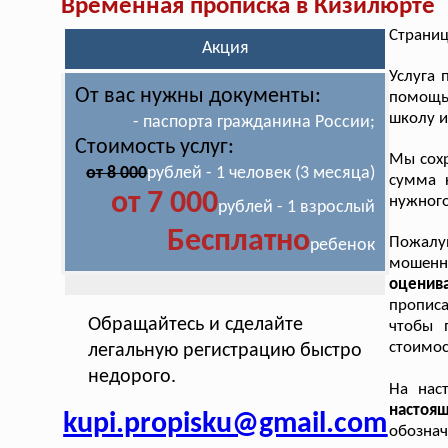
Временная прописка в Кизилюрте
Страниц
Акция
Услуга
От вас нужны документы:
помощью
школу и
- паспорта гражданина России;
Стоимость услуг:
Мы сохр
от 8 000
рублей - 1 человек (3 месяца)
сумма 
от 7 000
нужного
рублей - 1 взрослый
Бесплатно
Пожалуй
ребенок
мошен
оценива
прописа
Обращайтесь и сделайте
чтобы 
стоимос
легальную регистрацию быстро
недорого.
На нас
насто
kupi.propisku@gmail.com
обозна