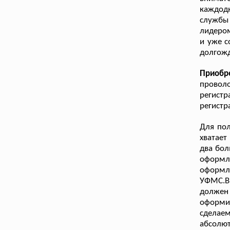
каждод
службы
лидером
и уже с
долгож
Приобр
проволо
регистр
регистр
Для пол
хватает
два бол
оформле
оформле
УФМС.В 
должен
оформи
сделаем
абсолют